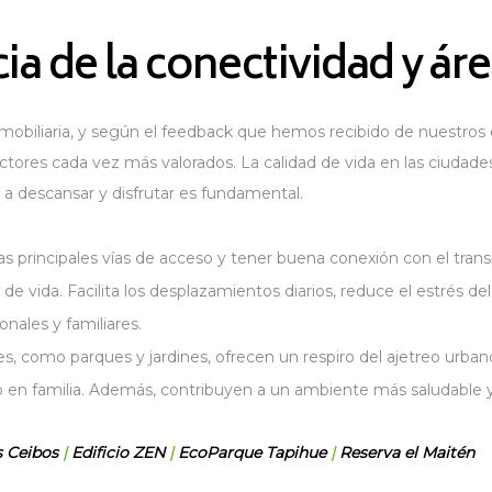
ia de la conectividad y ár
obiliaria, y según el feedback que hemos recibido de nuestros cl
ctores cada vez más valorados. La calidad de vida en las ciudad
 a descansar y disfrutar es fundamental.
las principales vías de acceso y tener buena conexión con el tra
 de vida. Facilita los desplazamientos diarios, reduce el estrés de
nales y familiares.
s, como parques y jardines, ofrecen un respiro del ajetreo urbano
iempo en familia. Además, contribuyen a un ambiente más saludable
s Ceibos
|
Edificio ZEN
|
EcoParque Tapihue
|
Reserva el Maitén