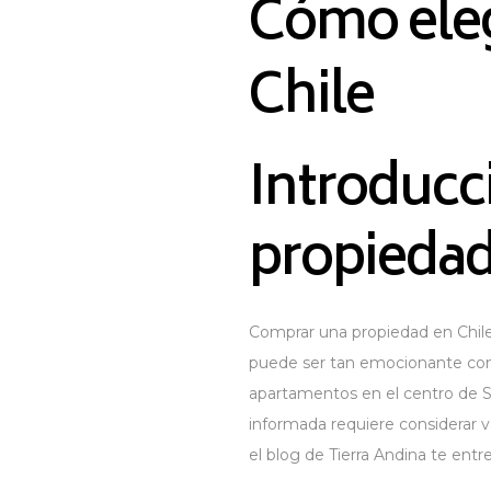
Cómo eleg
Chile
Introducc
propiedad
Comprar una propiedad en Chile 
puede ser tan emocionante como
apartamentos en el centro de Sa
informada requiere considerar va
el blog de Tierra Andina te ent