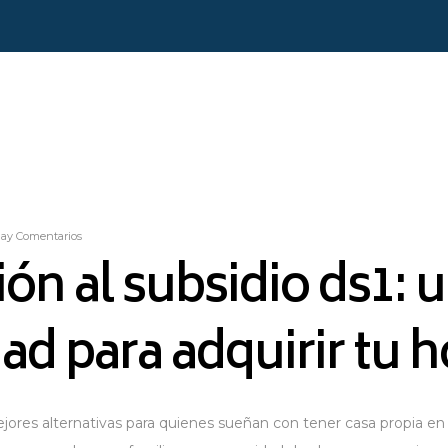
ay Comentarios
ón al subsidio ds1: 
ad para adquirir tu 
ejores alternativas para quienes sueñan con tener casa propia en