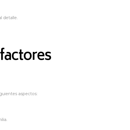
detalle​.
 factores
guientes aspectos:
lia.