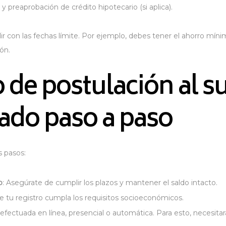
 preaprobación de crédito hipotecario (si aplica).
 con las fechas límite. Por ejemplo, debes tener el ahorro míni
ón​.
 de postulación al s
cado paso a paso
s pasos:
o
: Asegúrate de cumplir los plazos y mantener el saldo intacto.
que tu registro cumpla los requisitos socioeconómicos.
 efectuada en línea, presencial o automática. Para esto, necesitar