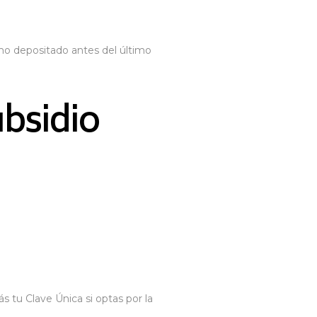
mo depositado antes del último
ubsidio
ás tu Clave Única si optas por la