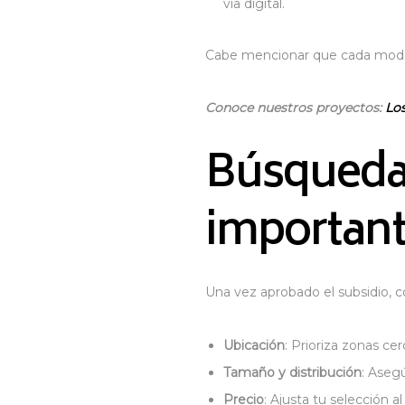
vía digital.
Cabe mencionar que cada modalid
Conoce nuestros proyectos:
Lo
Búsqueda d
important
Una vez aprobado el subsidio, 
Ubicación
: Prioriza zonas cer
Tamaño y distribución
: Aseg
Precio
: Ajusta tu selección 