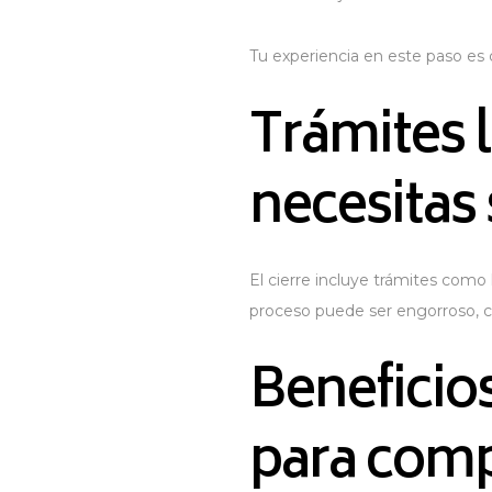
Tu experiencia en este paso es cr
Trámites l
necesitas 
El cierre incluye trámites como 
proceso puede ser engorroso, co
Beneficios
para comp