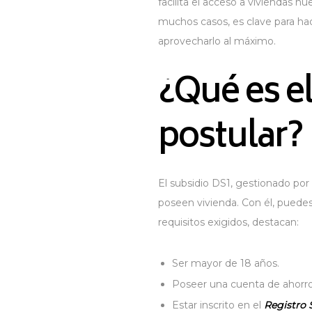
facilita el acceso a viviendas 
muchos casos, es clave para ha
aprovecharlo al máximo.
¿Qué es e
postular?
El subsidio DS1, gestionado por
poseen vivienda. Con él, puedes
requisitos exigidos, destacan:
Ser mayor de 18 años.
Poseer una cuenta de ahorro
Estar inscrito en el
Registro 