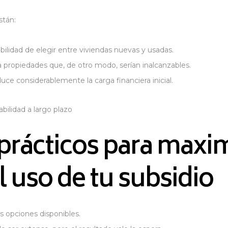
stán:
ibilidad de elegir entre viviendas nuevas y usadas.
a propiedades que, de otro modo, serían inalcanzables.
educe considerablemente la carga financiera inicial.
ilidad a largo plazo​
prácticos para maxim
 uso de tu subsidio
as opciones disponibles.