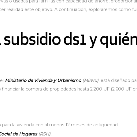
nuevas o usadas para familias con capacidad de ahorro, proporcion
cer realidad este objetivo. A continuación, exploraremos cómo 
l subsidio ds1 y quié
 el
Ministerio de Vivienda y Urbanismo
(Minvu)
, está diseñado p
 financiar la compra de propiedades hasta 2.200 UF (2.600 UF e
 para la vivienda con al menos 12 meses de antigüedad.
Social de Hogares
(RSH).