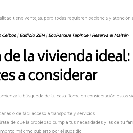
ad tiene ventajas, pero todas requieren paciencia y atención al 
s Ceibos
|
Edificio ZEN
|
EcoParque Tapihue
|
Reserva el Maitén
e la vivienda ideal:
es a considerar
comienza la búsqueda de tu casa. Toma en consideración estos si
canas o de fácil acceso a transporte y servicios.
úrate de que la propiedad cumpla tus necesidades y las de tu fami
al monto máximo cubierto por el subsidio.