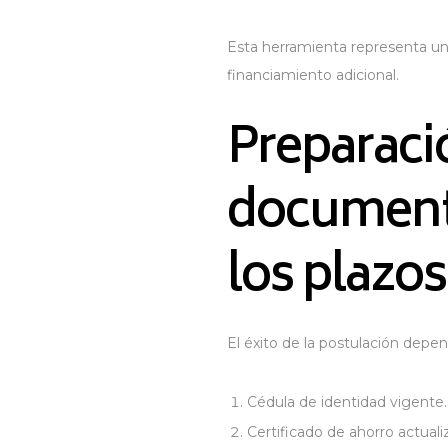
Esta herramienta representa un 
financiamiento adicional​.
Preparaci
documenta
los plazos
El éxito de la postulación depe
Cédula de identidad vigente.
Certificado de ahorro actuali