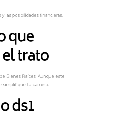
y las posibilidades financieras.
lo que
el trato
or de Bienes Raíces. Aunque este
 simplifique tu camino​.
io ds1