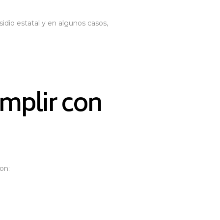
idio estatal y en algunos casos,
mplir con
on: