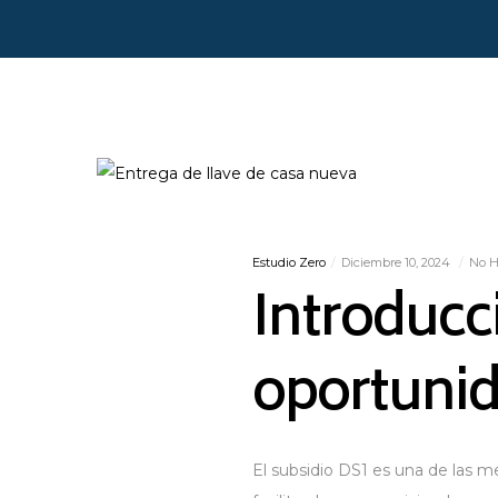
Estudio Zero
Diciembre 10, 2024
No H
Introducci
oportunid
El subsidio DS1 es una de las m