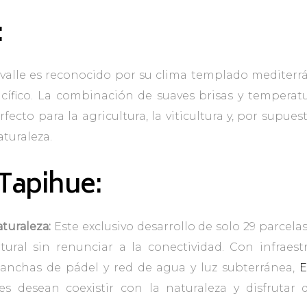
:
valle es reconocido por su clima templado mediterrá
cífico. La combinación de suaves brisas y tempera
ecto para la agricultura, la viticultura y, por supuest
turaleza.
Tapihue:
turaleza:
Este exclusivo desarrollo de solo 29 parcelas
ural sin renunciar a la conectividad. Con infraest
canchas de pádel y red de agua y luz subterránea,
E
es desean coexistir con la naturaleza y disfrutar 