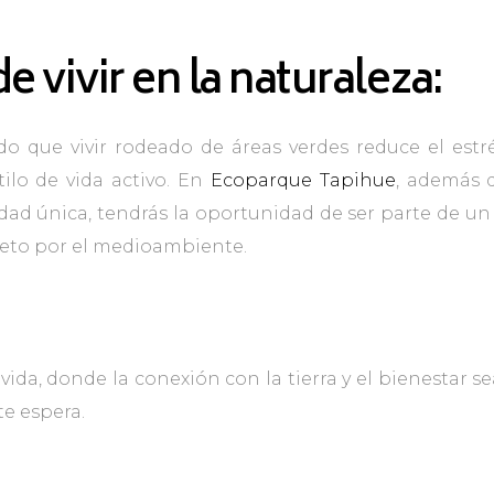
e vivir en la naturaleza:
 que vivir rodeado de áreas verdes reduce el estré
ilo de vida activo. En
Ecoparque Tapihue
, además d
idad única, tendrás la oportunidad de ser parte de 
speto por el medioambiente.
ida, donde la conexión con la tierra y el bienestar s
e espera.