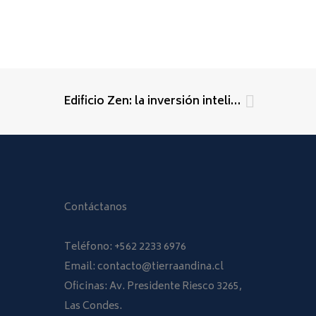
Edificio Zen: la inversión inteligente en Santiago Centro
Contáctanos
Teléfono:
+562 2233 6976
Email:
contacto@tierraandina.cl
Oficinas: Av. Presidente Riesco 3265,
Las Condes.