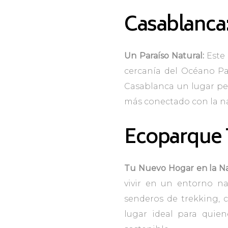
Casablanca
Un Paraíso Natural:
Este 
cercanía del Océano Pa
Casablanca un lugar perf
más conectado con la na
Ecoparque 
Tu Nuevo Hogar en la Na
vivir en un entorno nat
senderos de trekking, 
lugar ideal para quien