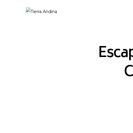
Escap
C