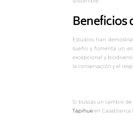
sostenible.
Beneficios d
Estudios han demostrado
sueño y fomenta un est
excepcional y biodivers
la conservación y el re
Si buscas un cambio de v
Tapihue
en Casablanca t