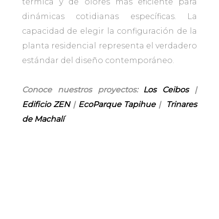
térmica y de olores más eficiente para
dinámicas cotidianas específicas. La
capacidad de elegir la configuración de la
planta residencial representa el verdadero
estándar del diseño contemporáneo.
Conoce nuestros proyectos:
Los Ceibos
|
Edificio ZEN
|
EcoParque Tapihue
|
Trinares
de Machalí